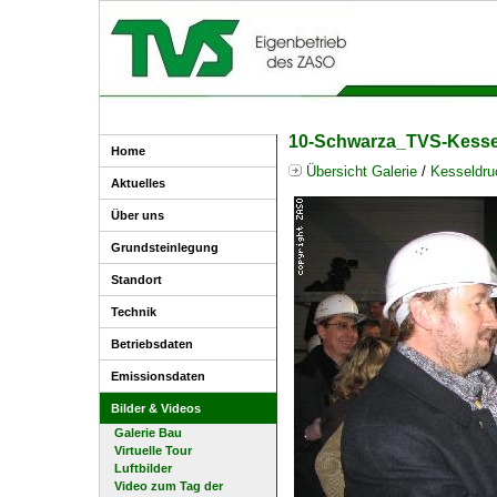
10-Schwarza_TVS-Kessel
Home
Übersicht Galerie
/
Kesseldruc
Aktuelles
Über uns
Grundsteinlegung
Standort
Technik
Betriebsdaten
Emissionsdaten
Bilder & Videos
Galerie Bau
Virtuelle Tour
Luftbilder
Video zum Tag der