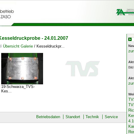
Kesseldruckprobe - 24.01.2007
Nav
Übersicht Galerie
/ Kesseldruckpr...
zu
Akt
Bil
Akt
zu
19-Schwarza_TVS-
Kes...
Wei
TV
TV
Ric
Kes
Betriebsdaten
Standort
Technik
Service
4.1
Kam
Ros